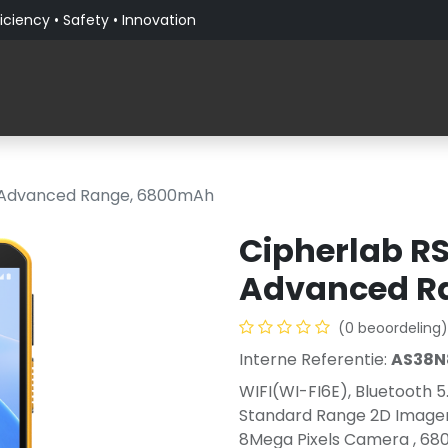
iciency • Safety • Innovation
Producten
Verticale Markten
Over PaceBlade
, Advanced Range, 6800mAh
Cipherlab RS
Advanced R
(0 beoordeling)
Interne Referentie:
AS38N
WIFI(WI-FI6E), Bluetooth 
Standard Range 2D Imager
8Mega Pixels Camera , 68