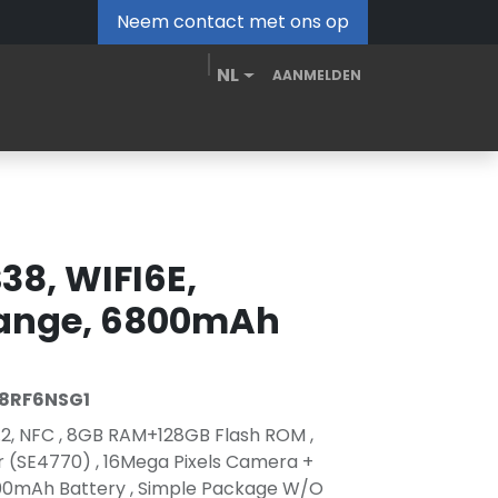
Neem contact met ons op
NL
AANMELDEN
MDM Portal
Downloads
Video's
Blog
38, WIFI6E,
ange, 6800mAh
8RF6NSG1
5.2, NFC , 8GB RAM+128GB Flash ROM ,
 (SE4770) , 16Mega Pixels Camera +
00mAh Battery , Simple Package W/O