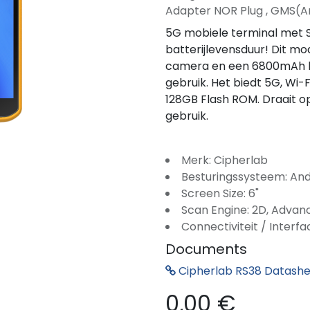
Adapter NOR Plug , GMS(And
5G mobiele terminal met 
batterijlevensduur! Dit m
camera en een 6800mAh ba
gebruik. Het biedt 5G, Wi-
128GB Flash ROM. Draait op
gebruik.
Merk: Cipherlab
Besturingssysteem: And
Screen Size: 6"
Scan Engine: 2D, Adva
Connectiviteit / Interfa
Documents
Cipherlab RS38 Datash
0,00
€