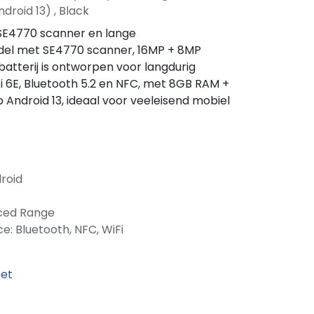
roid 13) , Black
SE4770 scanner en lange
odel met SE4770 scanner, 16MP + 8MP
tterij is ontworpen voor langdurig
Fi 6E, Bluetooth 5.2 en NFC, met 8GB RAM +
 Android 13, ideaal voor veeleisend mobiel
roid
nced Range
ce: Bluetooth, NFC, WiFi
eet