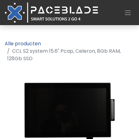
Alle producten
CCL S2 system 15.6" Pcap, Celeron, 8Gb RAM,
128Gb SSD