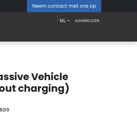
Neem contact met ons op
NL
AANMELDEN
MDM Portal
Downloads
Video's
Blog
assive Vehicle
hout charging)
500