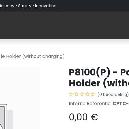
iciency • Safety • Innovation
Producten
Verticale Markten
Over PaceBlade
cle Holder (without charging)
P8100(P) - P
Holder (wit
(0 beoordeling)
Interne Referentie:
CPTC-
0,00
€