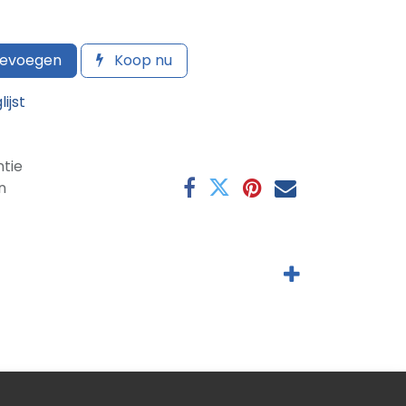
oevoegen
Koop nu
ijst
tie
n