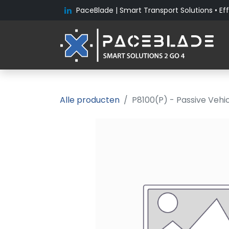
PaceBlade | Smart Transport Solutions • Eff
Alle producten
P8100(P) - Passive Vehi