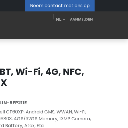
Neem contact met ons op
NL
AANMELDEN
MDM Portal
Downloads
Video's
Blog
BT, Wi-Fi, 4G, NFC,
EX
1N-BFP211E
ll CT60XP, Android GMS, WWAN, Wi-Fi,
 N6803, 4GB/32GB Memory, 13MP Camera,
d Battery, Atex, Etsi