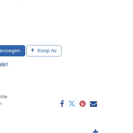
oevoegen
Koop nu
ijst
tie
n