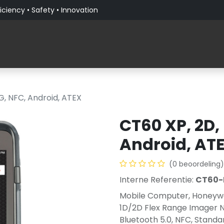
iciency • Safety • Innovation
Producten
Verticale Markten
Over PaceBlade
4G, NFC, Android, ATEX
CT60 XP, 2D, 
Android, AT
(0 beoordeling)
Interne Referentie:
CT60-L
Mobile Computer, Honeywe
1D/2D Flex Range Imager
Bluetooth 5.0, NFC, Standar