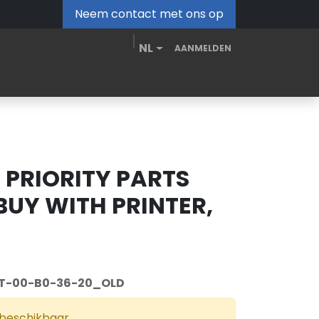
Neem contact met ons op
NL
AANMELDEN
MDM Portal
Downloads
Video's
Blog
, PRIORITY PARTS
 BUY WITH PRINTER,
T-00-B0-36-20_OLD
 beschikbaar.