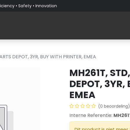
iciency • Safety • Innovation
Producten
Verticale Markten
Over PaceBlade
PARTS DEPOT, 3YR, BUY WITH PRINTER, EMEA
MH261T, STD
DEPOT, 3YR,
EMEA
(0 beoordeling)
Interne Referentie:
MH261
Dit product is niet meer