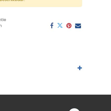
tie
n