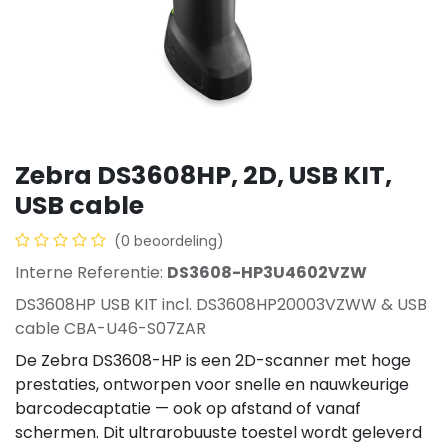
Zebra DS3608­HP, 2D, USB KIT,
USB cable
(0 beoordeling)
Interne Referentie:
DS3608-­HP3U4602VZW
DS3608­HP USB KIT incl. DS3608­HP20003VZWW & USB
cable CBA-U46-S07ZAR
De Zebra DS3608-HP is een 2D-scanner met hoge
prestaties, ontworpen voor snelle en nauwkeurige
barcodecaptatie — ook op afstand of vanaf
schermen. Dit ultrarobuuste toestel wordt geleverd