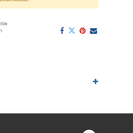
tie
n