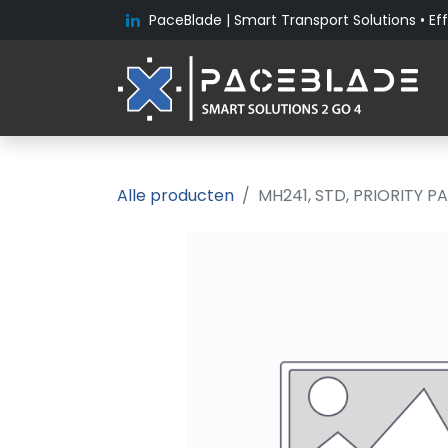
PaceBlade | Smart Transport Solutions • Eff
Alle producten
MH241, STD, PRIORITY P