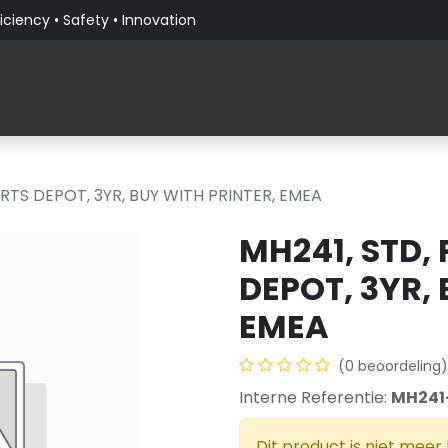
iciency • Safety • Innovation
Producten
Verticale Markten
Over PaceBlade
ARTS DEPOT, 3YR, BUY WITH PRINTER, EMEA
MH241, STD,
DEPOT, 3YR,
EMEA
(0 beoordeling)
Interne Referentie:
MH241
Dit product is niet meer