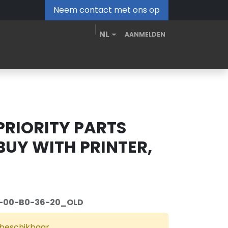
Neem contact met ons op
NL
AANMELDEN
MDM Portal
Downloads
Video's
Blog
 PRIORITY PARTS
 BUY WITH PRINTER,
-00-B0-36-20_OLD
 beschikbaar.