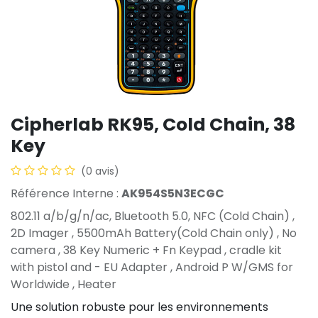
Cipherlab RK95, Cold Chain, 38
Key
(0 avis)
Référence Interne :
AK954S5N3ECGC
802.11 a/b/g/n/ac, Bluetooth 5.0, NFC (Cold Chain) ,
2D Imager , 5500mAh Battery(Cold Chain only) , No
camera , 38 Key Numeric + Fn Keypad , cradle kit
with pistol and - EU Adapter , Android P W/GMS for
Worldwide , Heater
Une solution robuste pour les environnements