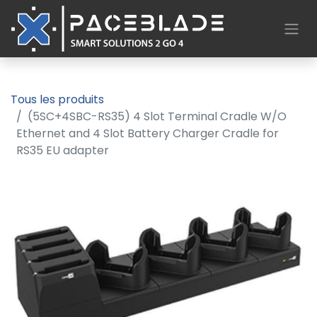
Tous les produits
(5SC+4SBC-RS35) 4 Slot Terminal Cradle W/O
Ethernet and 4 Slot Battery Charger Cradle for
RS35 EU adapter