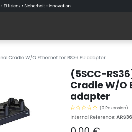
• Effizienz • Sicherheit • Innovation
Produkte
Lösungen nach Branche
Über PaceBla
nal Cradle W/O Ethernet for RS36 EU adapter
(5SCC-RS36)
Cradle W/O E
adapter
(0 Rezension)
Internal Reference:
ARS36
0,00
€