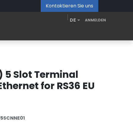
Kontaktieren Sie uns
DE
ANMELDEN
de
MDM Portal
Downloads
Videos
Blog
 5 Slot Terminal
thernet for RS36 EU
5SCNNE01