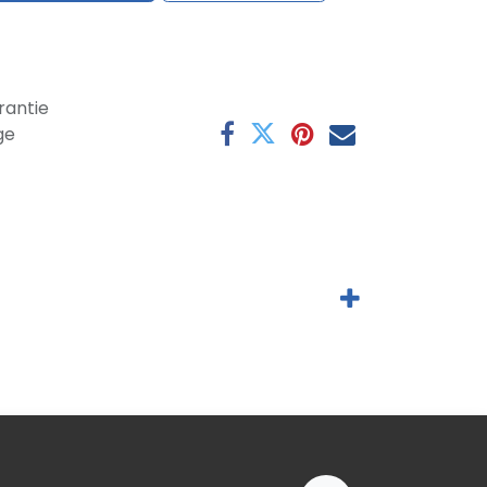
antie
ge