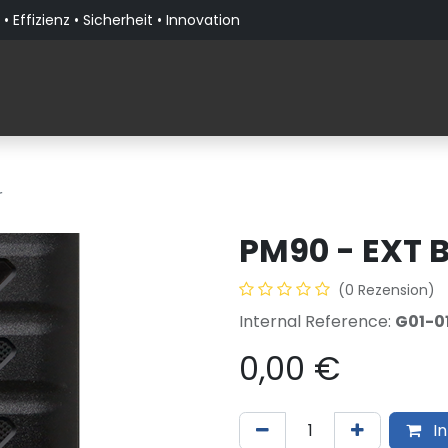
• Effizienz • Sicherheit • Innovation
Produkte
Lösungen nach Branche
Über PaceBla
r
PM90 - EXT B
(0 Rezension)
Internal Reference:
G01-0
0,00
€
In