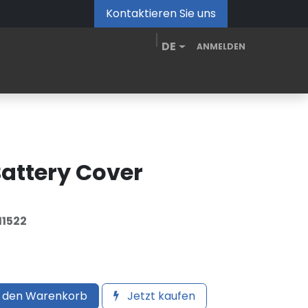
Kontaktieren Sie uns
DE
ANMELDEN
de
MDM Portal
Downloads
Videos
Blog
attery Cover
11522
 den Warenkorb
Jetzt kaufen