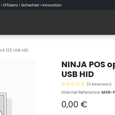
• Effizienz • Sicherheit • Innovation
Produkte
Lösungen nach Branche
Über PaceBla
ck 123 USB HID
NINJA POS op
USB HID
(0 Rezension)
Internal Reference:
MSR-F
0,00
€