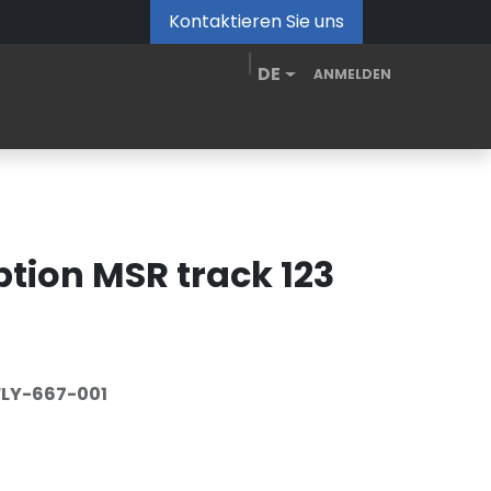
Kontaktieren Sie uns
DE
ANMELDEN
de
MDM Portal
Downloads
Videos
Blog
tion MSR track 123
LY-667-001